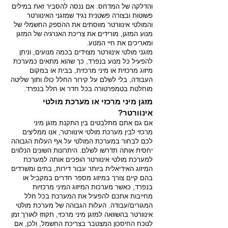
והדלקה של המדחס. אם ננסה להסביר זאת במילים
פשוטות ובצורה פשטנית נגיד שמזגני האינוורטר
והמולטי אינוורטר מווסתים את ההספק החשמלי של
מנוע המזגן, מורידים את צריכת האנרגיה של המזגן
ומאריכים את חיי המנוע.
מזגני מולטי אינוורטר מצוידים בכמה מנועים, וניתן
להפעיל כל מנוע בנפרד, כך שהוא מתאים כמערכת
מיזוג מרכזית או מיני מרכזית, בבית או במקום
העבודה, בלי לשלם על קירור החלל כולו ותוך שליטה
מוחלטת בטמפרטורה בכל חדר או חלל בנפרד.
מזגן מיני מרכזי או מער
כת מולטי
אינוורטר?
אם גם אתם מתלבטים בין
התקנת מזגן מיני
מרכזי
לבין מערכת מולטי אינוורטר, אנו ממליצים
לכם לבחור במערכת המולטי על אף העלות הגבוהה
יחסית אותה תדרשו לשלם. היתרונות השונים הנלווים
למערכת מולטי אינוורטר הופכים
אותה למערכת
המיזוג האידיאלית ביותר עבור דירות, בתים ומשרדים
בהם קיים צורך במיזוג מספר חדרים במקביל או
בנפרד, כאשר מערכות המיזוג המיני מרכזיות
מחייבות אתכם להפעיל את המערכת בכל חלל
המגורים/עבודה. העלות הגבוהה של מערכת מולטי
אינוורטר בהשוואה למזגן מיני מרכזי, תקוזז לאורך זמן
לנוכח החיסכון המצטבר בצריכת החשמל, ולכן, אם