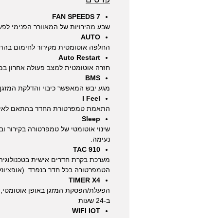
7 FAN SPEEDS
שבע מהירויות של המאוורר הפנימי לפע
AUTO
החלפה אוטומטית מקירור לחימום בהת
Auto Restart
חזרה אוטומטית למצב פעולה אחרון ב
BMS
מגע יבש המאפשר כיבוי והדלקת המזגן
I Feel
התאמת טמפרטורת החדר בהתאם לאיזו
Sleep
שינוי אוטומטי של טמפרטורה בקירור וב
נעימה.
TAC 910
מערכת בקרת חדרים אישית בטכנולוגי
הטמפרטורה בכל חדר בנפרד. (אופציונל
TIMER X4
הפעלת/הפסקת המזגן באופן אוטומטי, ל
ב-24 שעות
WIFI IOT