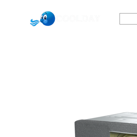
0542433913
שר