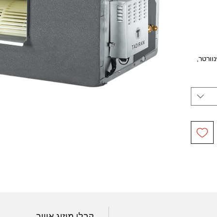
וורטר,
Wi לשליטה
קבלן מיזוג אוייר