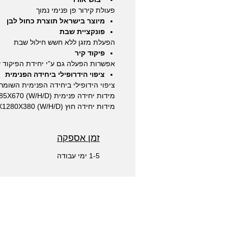
פעולת קירור פן פנימי נמוך
מיוצר בישראל תוצרת כחול לבן
פונקציית שבת
הפעלת מזגן ללא חשש חילול שבת
פיקוד קיר
אפשרות הפעלה גם ע”י יחידת הפיקוד ש
ציפוי הידרופילי ביחידה הפנימית
ציפוי הידופילי ביחידה הפנימית השומר 
מידות יחידה פנימית (W/H/D) 860X385X670
מידות יחידה חוץ (W/H/D) 900X1280X380
זמן אספקה
1-5 ימי עבודה
עמודים