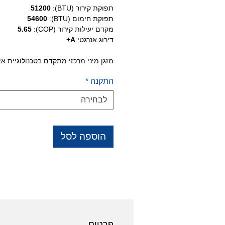
תפוקת קירור (BTU):
51200
תפוקת חימום (BTU):
54600
מקדם יעילות קירור (COP):
5.65
דירוג אנרגטי:
A+
מזגן מיני מרכזי מתקדם בטכנולוגיית אינ
בעל דירוג אנרגטי A++, כולל fi
התקנה
*
מרחוק, BMS מגע יבש ושלל
פיצ'רים נוספים.
לבחירה
הוספה לסל
פרטים