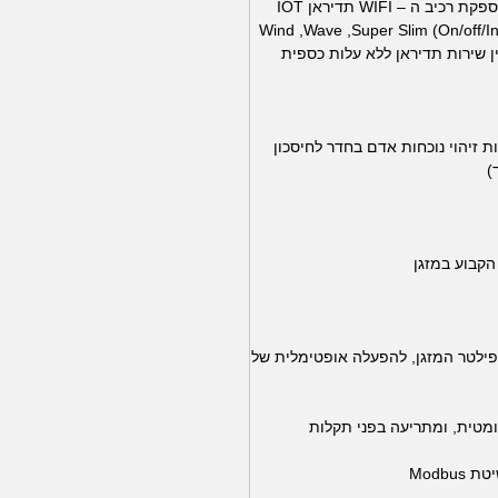
שליטה מרחוק באמצעות טלפון חכם. אספקת רכיב ה – WIFI תדיראן IOT
Wind ,Wave ,Super Slim (On/off/Inverter), C
ין שירות תדיראן ללא עלות כספית
זיהוי נוכחות אדם בחדר לחיסכון
)
הקבוע במזגן
ילטר המזגן, להפעלה אופטימלית של
מטית, ומתריעה בפני תקלות
Modb