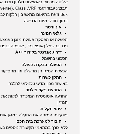
תבוצע עבור דגמי lass ,VRF
Box וזאת בתיאום מראש בין הלקוח לב
בתוך חודש מיום הרכישה.
אינוורטר
גלאי תנועה
הפעלה או הפסקת פעולת מזגן באמצעות 
ניכר בחשמל (אופציונלי , אספקה בנפרד
דירוג אנרגטי בקירור ++A
חסכוני בחשמל
הפעלה בבקרה כפולה
הפעלת המזגן הן מהשלט והן מהפיקוד 
התקן כשרות.
באישור מכון מדעי טכנולוגי להלכה
התרעת ניקוי פילטר
התרעה אוטומטית המזכירה לנקות את פ
המזגן
זיהוי תקלות
פונקציה המזהה את התקלה במזגן אוטו
חיבור למערכת בית חכם
ללא צורך במתאמי תקשורת נוספים בשיטת us
ייבוש אוויר