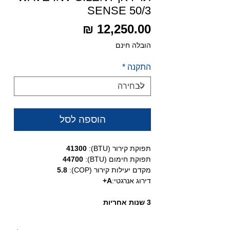
SENSE 50/3
מחיר
הובלה חינם
התקנה
*
הוספה לסל
תפוקת קירור (BTU):
41300
תפוקת חימום (BTU):
44700
מקדם יעילות קירור (COP):
5.8
דירוג אנרגטי:
A+
3 שנות אחריות
מזגן מיני מרכזי מבית חברת TADIRAN
מסדרת WAVE INVERTER SILENT SENSE