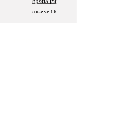
זמן אספקה
1-5 ימי עבודה
עמודים
חנות
טכנאי מזגנים
אודות
VRF
צור קשר
מדיניות ביטולים
תשלום ואספקה