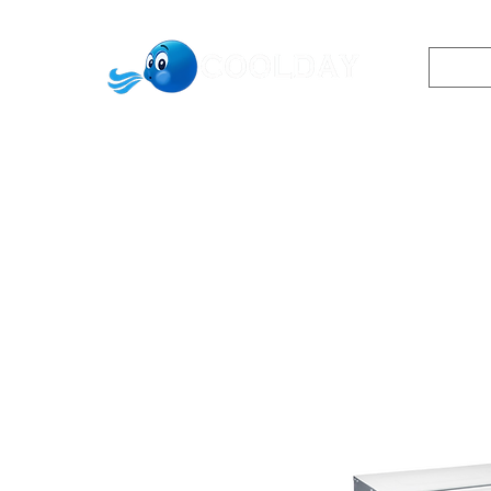
0542433913
שר