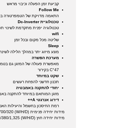
קביעת זמן הפעלה וכיבוי מראש
Follow Me
התאמה מדויקת של הטמפרטורה בס
טכנולוגיית Dc-Inverter
טכנולוגיה יפנית מתקדמת לשינוי 
wifi
שליטה מכל מקום ובכל זמן
Sleep
מונע מיזוג יתר במהלך הלילה לשינה
מערכת הפשרה
C°47 בקירור
שקט במיוחד
תכנון חדשני להפחת רעשים
יחודי להתקנה באמבטיה
מזגן המותאם במיוחד להתקנה באמ
דירוג אנרגטי A++
רמת החיסכון בחשמל והיעילות האנ
מידות יחידה פנימית (W/H/D) 1250/700/320
מידות יחידה חוץ (W/H/D) 940/380/1,325