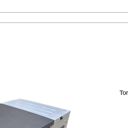
טכנאי מזגנים
אודות
VRF
צור ק
To