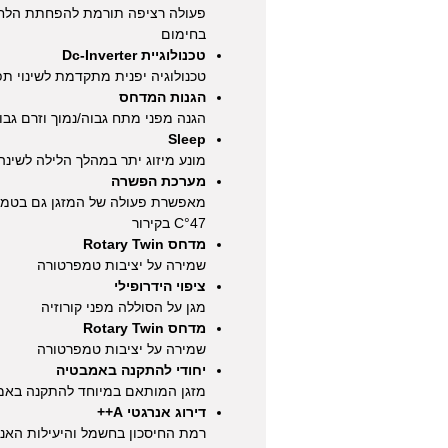
פעולה רציפה תורמת להפחתת הלחות
בחימום
טכנולוגיית Dc-Inverter
טכנולוגיה יפנית מתקדמת לשינוי 
הגנות המדחס
הגנה מפני מתח גבוה/נמוך וזרם גבו
Sleep
מונע מיזוג יתר במהלך הלילה לשינה
מערכת הפשרה
C°47 בקירור
מדחס Rotary Twin
שמירה על יציבות טמפרטורה
ציפוי הידרופילי
מגן על הסוללה מפני קורוזיה
מדחס Rotary Twin
שמירה על יציבות טמפרטורה
יחודי להתקנה באמבטיה
מזגן המותאם במיוחד להתקנה באמ
דירוג אנרגטי A++
רמת החיסכון בחשמל והיעילות האנ