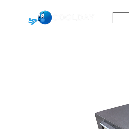
0542433913
שר