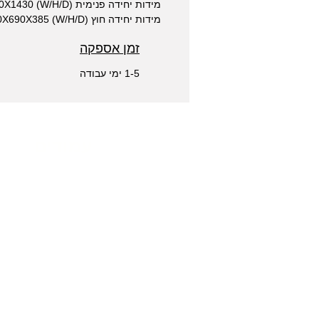
מידות יחידה פנימית (W/H/D) 940X370X1430
מידות יחידה חוץ (W/H/D) 860X690X385
זמן אספקה
1-5 ימי עבודה
עמודים
חנות
טכנאי מזגנים
אודות
VRF
צור קשר
מדיניות ביטולים
תשלום ואספקה